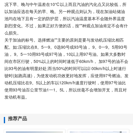
况下早、晚与中午温差在10℃以上而且汽油的汽化点又比较低，所
以加油应选在每天的早、晚。另一种观点则认为，现在加油站储油
池均在地下且有一定的防护层，所以汽油温度基本不会随外界温度
剧烈变化。不过，如果正好方便的话，按**种观点加油肯定不会有什
么损失。
关于加油的标号。选择燃油**主要的原则是要与发动机压缩比相匹
配。如:压缩比在8。5一9。0选90号或93号油， 9。0一9。5用93号
油， 9。5一10用93号或97号油，10以上用97号油。如果大多数时
间在市区行驶，50%以上的时间时速低于60km/h， 加97号的油不会
比93号的油有明显好处;而当50%的时间可以以l 00km/h以上时速行
驶时(如跑高速)，为使发动机功效更好地发挥，应使用97号燃油。发
动机压缩比在9。5以上的车以120km/h速度行驶时，使用97号油比
使用93号油百公里节油1一1。5L，所以丝毫不会增加开支，而且对
发动机有益。
推荐产品