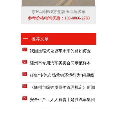
东风华神5.8方蓝牌压缩垃圾车
参考价格电询优惠：139-0866-2780
推荐文章
1
我国压缩式垃圾车未来的路如何走
2
随州市专用汽车买卖合同示范样本
3
征集“专汽市场营销环境行为”问题线
索的公告
4
《随州市编钟质量奖管理规定》新闻
发布会召开
5
安全生产，人人有责丨楚胜汽车集团
开展“安全生产月”活动