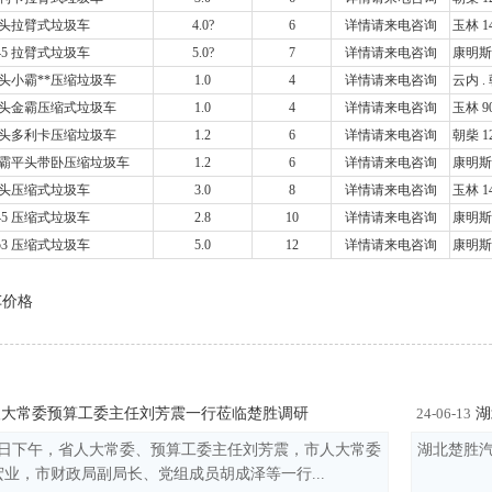
头拉臂式垃圾车
4.0?
6
详情请来电咨询
玉林 1
45 拉臂式垃圾车
5.0?
7
详情请来电咨询
康明斯
头小霸**压缩垃圾车
1.0
4
详情请来电咨询
云内 .
头金霸压缩式垃圾车
1.0
4
详情请来电咨询
玉林 
头多利卡压缩垃圾车
1.2
6
详情请来电咨询
朝柴 1
霸平头带卧压缩垃圾车
1.2
6
详情请来电咨询
康明斯
头压缩式垃圾车
3.0
8
详情请来电咨询
玉林 1
45 压缩式垃圾车
2.8
10
详情请来电咨询
康明斯 
53 压缩式垃圾车
5.0
12
详情请来电咨询
康明斯 
车价格
大常委预算工委主任刘芳震一行莅临楚胜调研
湖
24-06-13
月14日下午，省人大常委、预算工委主任刘芳震，市人大常委
湖北楚胜汽
业，市财政局副局长、党组成员胡成泽等一行...