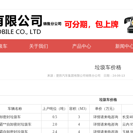
圾车
关于我们
产品中心
新闻中
垃圾车价格
来源：楚胜汽车集团有限公司销售分公司 日期：24-06-13
垃圾车价格
车辆名称
上户吨位（吨）
容积（M3）
单价（万元）
卸密封垃圾车
0.5
3
详情请来电咨询
长安4
霸**自卸密封垃圾车
2.0
4
详情请来电咨询
云内 
霸自卸密封垃圾车
2.4
4
详情请来电咨询
玉林 