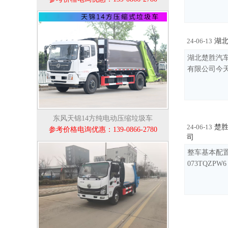
湖北
24-06-13
湖北楚胜汽车
有限公司今天 
东风天锦14方纯电动压缩垃圾车
楚胜
24-06-13
参考价格电询优惠：139-0866-2780
司
整车基本配置
073TQZPW