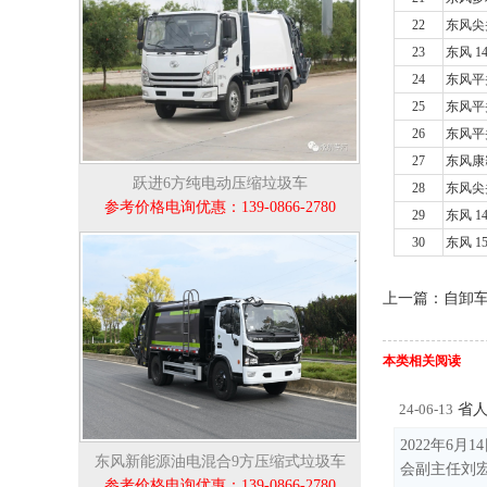
22
东风尖
23
东风 1
24
东风平
25
东风平
26
东风平
27
东风康
跃进6方纯电动压缩垃圾车
28
东风尖
参考价格电询优惠：139-0866-2780
29
东风 1
30
东风 1
上一篇：自卸
本类相关阅读
省人
24-06-13
2022年6
东风新能源油电混合9方压缩式垃圾车
会副主任刘宏
参考价格电询优惠：139-0866-2780