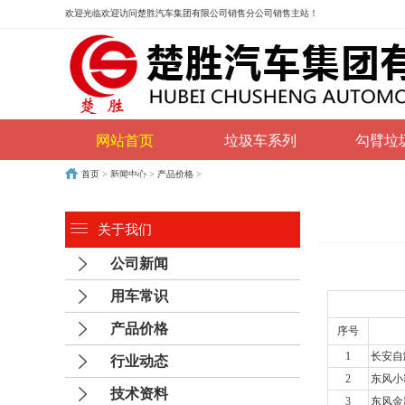
欢迎光临
欢迎访问楚胜汽车集团有限公司销售分公司销售主站！
网站首页
垃圾车系列
勾臂垃
首页
>
新闻中心
>
产品价格
>
购车流程
联系我们
关于我们
公司新闻
用车常识
产品价格
序号
1
长安自
行业动态
2
东风小
技术资料
3
东风金