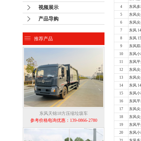
4
东风多
视频展示
5
东风尖
产品导购
6
东风尖
7
东风 1
8
东风 1
推荐产品
9
东风双
10
东风小
11
东风平
12
东风尖
13
东风尖
14
东风 1
15
东风小
16
东风平
17
东风尖
东风天锦18方压缩垃圾车
18
东风尖
参考价格电询优惠：139-0866-2780
19
东风平头
20
东风小
21
东风多