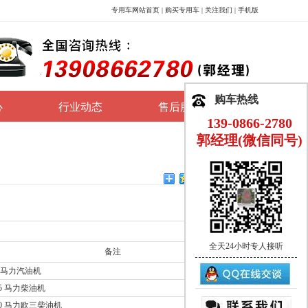
专用车网站首页
|
购买专用车
|
关注我们
|
手机版
购车热线
心
行业动态
售后服务
139-0866-2780
郭经理(微信同号)
全天24小时专人接听
备注
0马力汽油机
95 马力柴油机
90 马力欧三柴油机