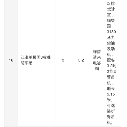
双排
驾驶
室，
锡柴
国
3130
马力
柴油
发动
详情
机，
江淮单桥国3标准
请来
16
3
3.2
配备
随车吊
电咨
3.2吨
询
2节直
臂吊
机，
厢长
5.15
米。
可选
装折
臂吊
机。