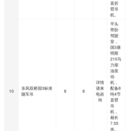
直折
臂吊
机。
平头
带卧
驾驶
室，
国3康
明斯
210马
力柴
油发
动
详情
机，
东风双桥国3标准
请来
配备8
10
8
8
随车吊
电咨
吨4节
询
直臂
吊
机，
厢长
7.55
米。