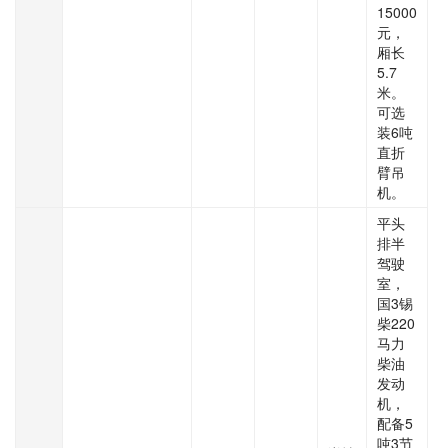
15000
元，
厢长
5.7
米。
可选
装6吨
直折
臂吊
机。
平头
排半
驾驶
室，
国3锡
柴220
马力
柴油
发动
机，
配备5
吨3节