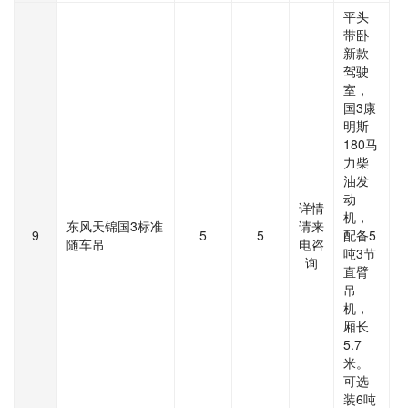
平头
带卧
新款
驾驶
室，
国3康
明斯
180马
力柴
油发
动
详情
机，
东风天锦国3标准
请来
9
5
5
配备5
随车吊
电咨
吨3节
询
直臂
吊
机，
厢长
5.7
米。
可选
装6吨