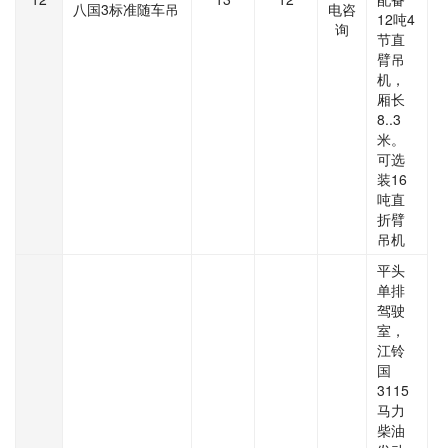
八国3标准随车吊
电咨
12吨4
询
节直
臂吊
机，
厢长
8..3
米。
可选
装16
吨直
折臂
吊机
平头
单排
驾驶
室，
江铃
国
3115
马力
柴油