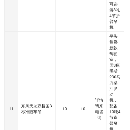
可选
装8吨
4节折
臂吊
机
平头
带卧
新款
驾驶
室，
国3康
明斯
230马
力柴
油发
动
详情
机，
东风天龙双桥国3
请来
配备
11
10
10
标准随车吊
电咨
10吨4
询
节直
臂吊
机，