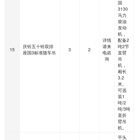
国
3130
马力
柴油
发动
机，
详情
配备2
庆铃五十铃双排
请来
吨2节
15
3
2
座国3标准随车吊
电咨
直臂
询
吊
机，
厢长
3.2
米。
可选
装1
吨/2
吨/3吨
直折
臂吊
机。
平头