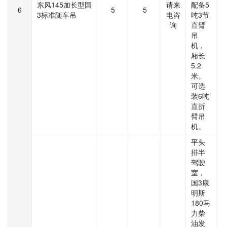
东风145加长型国
请来
配备5
6
5
5
3标准随车吊
电咨
吨3节
询
直臂
吊
机，
厢长
5.2
米。
可选
装6吨
直折
臂吊
机。
平头
排半
驾驶
室，
国3康
明斯
180马
力柴
油发