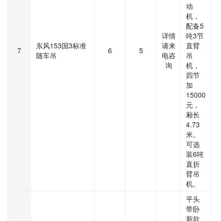
动
机，
配备5
详情
吨3节
东风153国3标准
请来
直臂
7
6
5
随车吊
电咨
吊
询
机，
四节
加
15000
元，
厢长
4.73
米。
可选
装6吨
直折
臂吊
机。
平头
带卧
新款