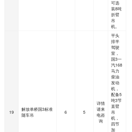
可选
装8吨
折臂
吊
机。
平头
排半
驾驶
室，
国3一
汽168
马力
柴油
发动
机，
配备5
吨3节
详情
直臂
解放单桥国3标准
请来
19
6
5
吊
随车吊
电咨
机，
询
四节
加