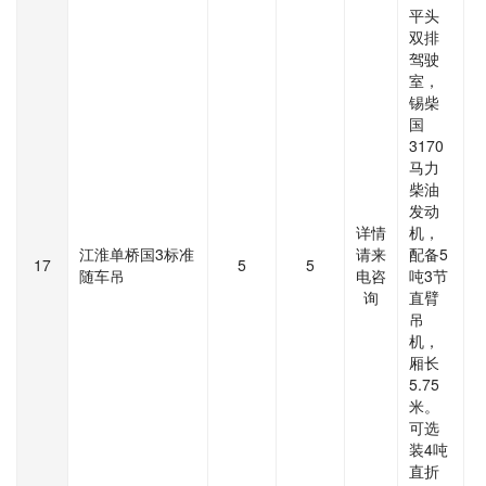
平头
双排
驾驶
室，
锡柴
国
3170
马力
柴油
发动
详情
机，
江淮单桥国3标准
请来
配备5
17
5
5
随车吊
电咨
吨3节
询
直臂
吊
机，
厢长
5.75
米。
可选
装4吨
直折