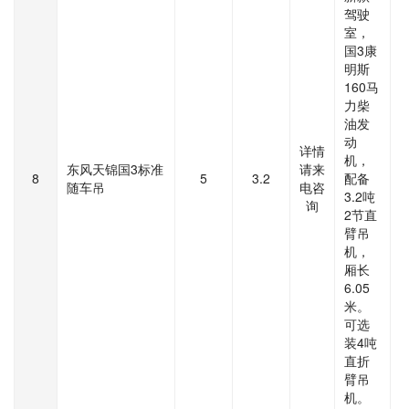
驾驶
室，
国3康
明斯
160马
力柴
油发
动
详情
机，
东风天锦国3标准
请来
8
5
3.2
配备
随车吊
电咨
3.2吨
询
2节直
臂吊
机，
厢长
6.05
米。
可选
装4吨
直折
臂吊
机。