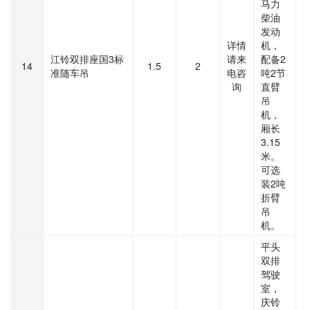
马力
柴油
发动
详情
机，
江铃双排座国3标
请来
配备2
14
1.5
2
准随车吊
电咨
吨2节
询
直臂
吊
机，
厢长
3.15
米。
可选
装2吨
折臂
吊
机。
平头
双排
驾驶
室，
庆铃