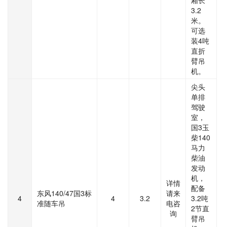
厢长
3.2
米。
可选
装4吨
直折
臂吊
机。
尖头
单排
驾驶
室，
国3玉
柴140
马力
柴油
发动
机，
详情
配备
东风140/47国3标
请来
4
4
3.2
3.2吨
准随车吊
电咨
2节直
询
臂吊