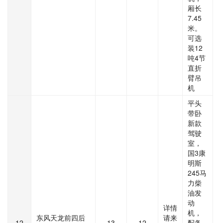
厢长
7.45
米。
可选
装12
吨4节
直折
臂吊
机
平头
带卧
新款
驾驶
室，
国3康
明斯
245马
力柴
油发
动
详情
机，
东风天龙前四后
请来
12
13
12
配备