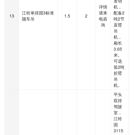
发动
详情
机，
江铃单排国3标准
请来
配备2
13
1.5
2
随车吊
电咨
吨2节
询
直臂
吊
机，
厢长
3.65
米。
可选
装2吨
折臂
吊
机。
平头
双排
驾驶
室，
江铃
国
3115