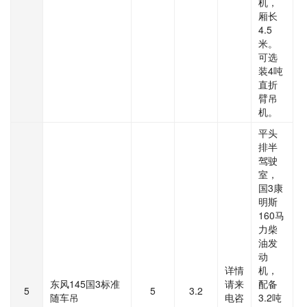
机，
厢长
4.5
米。
可选
装4吨
直折
臂吊
机。
平头
排半
驾驶
室，
国3康
明斯
160马
力柴
油发
动
详情
机，
东风145国3标准
请来
配备
5
5
3.2
随车吊
电咨
3.2吨