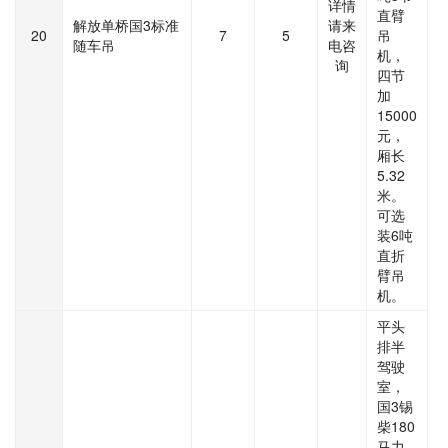
详情
直臂
解放单桥国3标准
请来
20
7
5
吊
随车吊
电咨
机，
询
四节
加
15000
元，
厢长
5.32
米。
可选
装6吨
直折
臂吊
机。
平头
排半
驾驶
室，
国3锡
柴180
马力