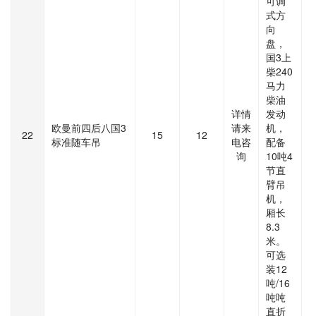
可调
式方
向
盘，
国3上
柴240
马力
柴油
详情
发动
欧曼前四后八国3
请来
机，
22
15
12
标准随车吊
电咨
配备
询
10吨4
节直
臂吊
机，
厢长
8.3
米。
可选
装12
吨/16
吨吨
直折