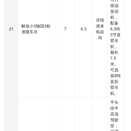
柴油
发动
机，
详情
配备
解放小3轴国3标
请来
21
7
6.3
6.3吨
准随车吊
电咨
3节直
询
臂吊
机，
厢长
7.5
米。
可选
装8吨
直折
臂吊
机。
平头
排半
高顶
驾驶
室，