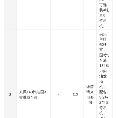
可选
装4吨
直折
臂吊
机。
尖头
单排
驾驶
室，
国3汽
车油
134马
力柴
油发
动
详情
机，
东风140汽油国3
请来
配备
3
4
3.2
标准随车吊
电咨
3.2吨
询
2节直
臂吊
机，