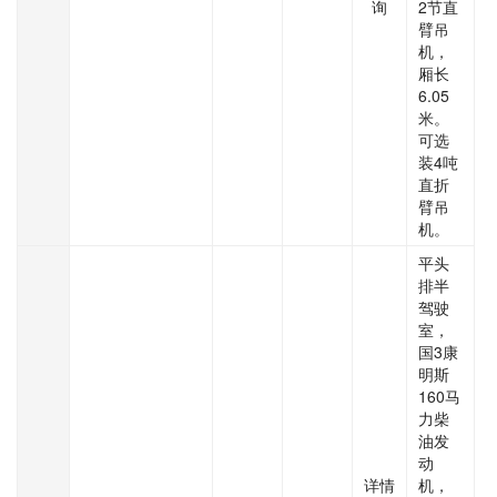
询
2节直
臂吊
机，
厢长
6.05
米。
可选
装4吨
直折
臂吊
机。
平头
排半
驾驶
室，
国3康
明斯
160马
力柴
油发
动
详情
机，