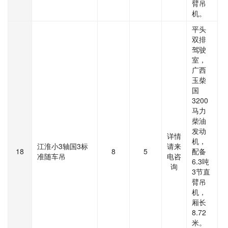
臂吊
机。
平头
双排
驾驶
室，
广西
玉柴
国
3200
马力
柴油
发动
详情
机，
江淮小3轴国3标
请来
18
8
5
配备
准随车吊
电咨
6.3吨
询
3节直
臂吊
机，
厢长
8.72
米。