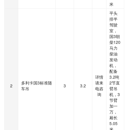
米
平头
排半
驾驶
室，
国3朝
柴120
马力
柴油
发动
机，
配备
详情
3.2吨
多利卡国3标准随
请来
2节直
2
3
3.2
车吊
电咨
臂吊
询
机，3
节臂
加一
万，
厢长
5.05
米。