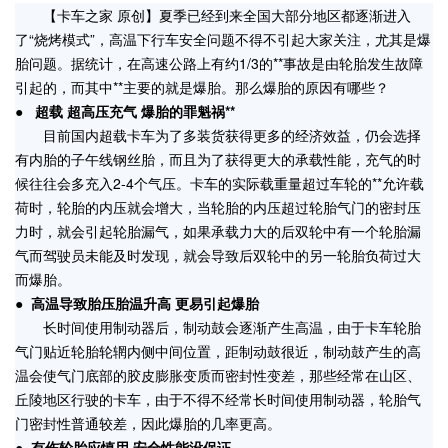
【卡车之家 原创】夏季已经到来全国大部分地区都逐渐进入
了“烧烤模式”，高温下行车安全问题不得不引起大家关注，尤其是爆
胎问题。据统计，在高速公路上有约1/3的**事故是由轮胎发生故障
引起的，而其中**主要的就是爆胎。那么爆胎的原因有哪些？
●
超载 超高压充气 爆胎的罪魁祸**
目前国内超载卡车为了多装货获得更多的经济效益，仍会选择
有内胎的子午线钢丝胎，而且为了获得更大的承载性能，充气的时
候往往会多充入2-4个气压。卡车的实际载重量超过车轮的**允许载
荷时，轮胎的内压就会增大，当轮胎的内压超过轮胎气门的密封压
力时，就会引起轮胎漏气，如果承载力大的后双轮中有一个轮胎漏
气而驾驶员未能及时发现，就会导致后双轮中的另一轮胎负荷过大
而爆胎。
●
高温导致胎压胎温升高 更易引起爆胎
长时间使用制动器后，制动鼓会逐渐产生高温，由于卡车轮胎
气门贴近轮胎轮辋内侧中间位置，距制动鼓很近，制动鼓产生的高
温会使气门底部的胶皮膨胀变质而密封性变差，那些经常在山区、
丘陵地区行驶的卡车，由于不得不经常长时间使用制动器，轮胎气
门密封性普通较差，因此爆胎的几率更高。
●
有伤轮胎应慎用 安全性能没保证