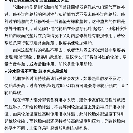
轮胎有内伤是指轮胎内胎间曾经因锐器穿孔或气门漏气而修补
过。修补过的轮胎的密封性与负荷能力远不及未修补过的轮胎。修
补过的轮胎的内胎修补处一般都垫有橡胶垫片，这种垫片的作用是
修补外胎穿孔，避免修补过的轮胎在外胎穿孔处“起包”。但这种突出
外胎内表面的垫片在负荷情况下又对内胎修补处有磨损作用，若经
常超负荷行驶或遇路面颠簸，很容易使轮胎爆胎。
如果这些垫片的粘贴不牢固，或者垫片表面不光滑就非常容易
出现“咬胎”现象，极易引起爆胎。建议卡友们**将修补过的轮胎，尽
量当做备胎，或者后胎使用。前轮尽量使用新胎。
●
冷水降温不可取 忽冷忽热易爆胎
轮胎在长时间持续高速行驶后会发热，如果热量散发不及时，
使胎温升高，过高的升温(超过95℃)就有可能会导致轮胎脱层，直**
轮胎爆破。
现在卡车大部分都装备有淋水系统，建议卡友们在启程时就把
气压淋水打开给轮胎降温，不要等到轮胎温度上升后再打开淋水降
温，如果轮胎温度过高时使用淋水降温，此时轮胎外部温度下降引
起橡胶收缩，而轮胎内部还保持着较高的温度和压力，导致轮胎内
外受力不同，非常容易引起爆胎和刹车锅炸裂。