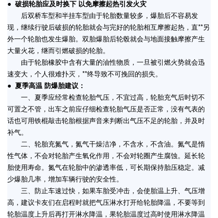
●
破损轮胎应及时换下 以免摩擦起热引发火灾
后双桥车型和半挂车型由于轮胎数量较多，爆胎后不容易发
现，继续行驶后破损的轮胎就会与完好的轮胎相互摩擦起热，直**另
外一个轮胎也发生爆胎。双胎爆胎后轮毂就会与地面接触摩擦产生
大量火花，继而引燃破损的轮胎。
由于轮胎橡胶中含有大量的油性物质，一旦被引燃火势就会迅
速变大，个人很难扑灭，**终导致不可挽回的损失。
● 夏季高温 防爆胎建议：
一、夏季应经常检查轮胎气压，不宜过高，轮胎充气后时切不
可置之不管，出车之前应仔细检查轮胎气压是否正常，没有气表的
话也可用铁棍敲击轮胎根据声音来判断出气压不足的轮胎，并及时
补气。
二、轮胎充氮气，氮气干燥洁净，不含水，不含油。氮气是惰
性气体，不会对轮胎产生氧化作用，不会对轮圈产生腐蚀。延长轮
胎使用寿命。氮气在轮胎中的渗透率低，可长期保持胎压稳定。减
少爆胎几率，增加车辆行驶的安全性。
三、防止车速过快，如果车胎受冲击，会使胎温上升、气压增
高，
建议卡友们在启程时就把气压淋水打开给轮胎降温，不要等到
轮胎温度上升后再打开淋水降温，果轮胎温度过高时使用淋水降温