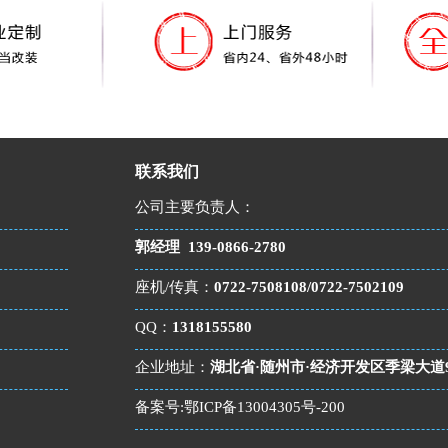
联系我们
公司主要负责人：
郭经理
139-0866-2780
座机/传真：
0722-7508108/0722-7502109
QQ：
1318155580
企业地址：
湖北省·随州市·经济开发区季梁大道
备案号:
鄂ICP备13004305号-200