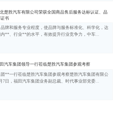
北楚胜汽车有限公司荣获全国商品售后服务达标认证、品
级证书
司品牌和服务专业程度，使品牌与服务标准化、科学化，达
内**、行业**的水平，有效提升行业竞争力，中车...
田汽车集团领导一行莅临楚胜汽车集团参观考察
团**一行莅临楚胜汽车集团参观考察楚胜汽车集团有限公
7月7日，福田汽车集团业务副总裁、时代事业部党委...