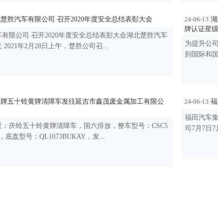
楚胜汽车有限公司 召开2020年度安全总结表彰大会
湖
24-06-13
牌认证星
有限公司 召开2020年度安全总结表彰大会湖北楚胜汽车
为提升公
2021年2月28日上午，楚胜公司召...
到国际和国
牌五十铃黄牌清障车发往延吉市鑫茂废金属加工有限公
福
24-06-13
福田汽车集
：庆铃五十铃黄牌清障车，国六排放，整车型号：CSC5
司7月7日
6，底盘型号：QL1073BUKAY，发...