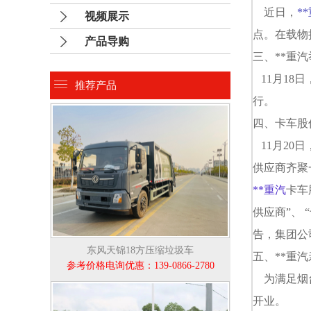
近日，
*
视频展示
点。在载物
产品导购
三、**重
11月18
推荐产品
行。
四、卡车股
11月20日
供应商齐聚
**重汽
卡车
供应商”、
告，集团公
东风天锦18方压缩垃圾车
五、**重
参考价格电询优惠：139-0866-2780
为满足烟台
开业。