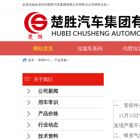
欢迎光临
欢迎访问楚胜汽车集团有限公司销售分公司销售主站！
网站首页
垃圾车系列
勾臂垃
首页
>
新闻中心
>
产品导购
>
购车流程
联系我们
关于我们
公司新闻
用车常识
一、零部件公
产品价格
11月12日
行业动态
发现严重不
二、锥形气
技术资料