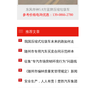
东风华神5.8方蓝牌压缩垃圾车
参考价格电询优惠：139-0866-2780
推荐文章
1
我国压缩式垃圾车未来的路如何走
2
随州市专用汽车买卖合同示范样本
3
征集“专汽市场营销环境行为”问题线
索的公告
4
《随州市编钟质量奖管理规定》新闻
发布会召开
5
安全生产，人人有责丨楚胜汽车集团
开展“安全生产月”活动