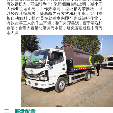
有效容积大，可达到
8m
³；采用侧面自动上料，减小工
人作业往返距离，工作效率高；垃圾箱内带推板，可
以轻度压缩垃圾，提高箱内有效容积利用率；采用推
板自动卸料，操作员在驾驶室内即可完成卸料作业，
有效改善工人的作
业环境；整车外形美观，便于清洗和
自洁；自带大容量防渗漏污水箱，避免运输过程中有污
水洒漏。
二、底盘配置