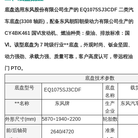
底盘选用东风股份有限公司生产的
EQ1075SJ3CDF
二类汽
车底盘
(3308
轴距
)
，配备东风朝阳朝柴动力有限公司生产的
CY4BK461
国Ⅵ发动机、燃油种类：柴油、排放标准：国
Ⅵ
。
该型底盘为
7
吨级行业**底盘，外观时尚、钣金坚固、
动力强劲、承载力强、质量可靠，客户高度认可，带远程油
门
PTO
。
底盘技术参数
底盘型号
底盘
载
EQ1075SJ3CDF
名称
**名称
东风牌
生产
东风汽
企业
外形尺寸
(mm)
5870
×
1940
×
2200
轮胎数
前
/
后轴荷
准乘
2640/4720