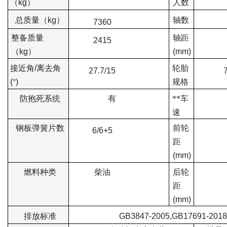
（
kg
）
人数
总质量（
kg
）
轴数
7360
整备质量
轴距
2415
（
kg
）
(mm)
接近角
/
离去角
轮胎
27.7/15
(
°
)
规格
防抱死系统
有
**车
速
钢板弹簧片数
前轮
6/6+5
距
(mm)
燃料种类
柴油
后轮
距
(mm)
排放标准
GB3847-2005,GB17691-201