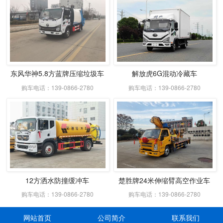
东风华神5.8方蓝牌压缩垃圾车
解放虎6G混动冷藏车
购车电话：139-0866-2780
购车电话：139-0866-2780
12方洒水防撞缓冲车
楚胜牌24米伸缩臂高空作业车
购车电话：139-0866-2780
购车电话：139-0866-2780
网站首页
公司简介
联系我们