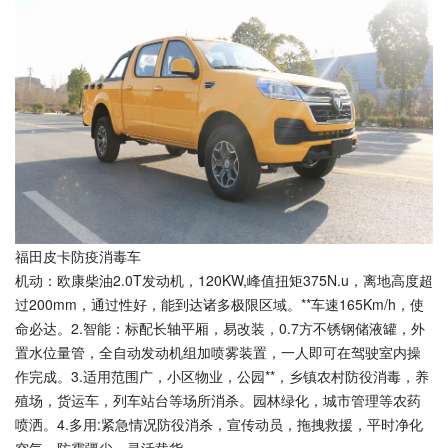
福田皮卡防疫消毒车
机动：欧康柴油2.0T发动机，120KW,峰值扭矩375N.u，离地高度超
过200mm，通过性好，能到达诸多极限区域。**车速165Km/h，使
命必达。2.智能：标配长轴平厢，易改装，0.7方不锈钢储液罐，外
置水位量管，全自动发动机组加喷雾装置，一人即可在驾驶室内操
作完成。3.适用范围广，小区物业，公园**，乡镇农村防役消毒，养
殖场，货运车，列车站台等场所消杀。园林绿化，城市管理等农药
喷洒。4.多用:紧急情况防役消杀，宣传动员，拖拽救援，平时净化
空气，防霾疆尘，灵活载货.