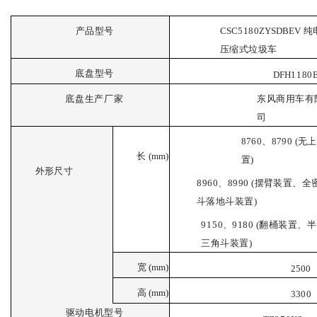
产品型号
CSC
5
180
ZYSDBEV
纯
压缩式垃圾车
底盘型号
DFH
1
180
底
盘生产厂家
东
风商用车有
司
8
760、8790 (无
长
(
mm
)
置)
外
形尺寸
8
9
60、8990 (摆臂装置、全
斗落地斗装置)
9
1
50、9180 (翻桶装置、
三角斗装置)
宽
(
mm
)
2500
高
(
mm)
3
300
驱动电机型
号