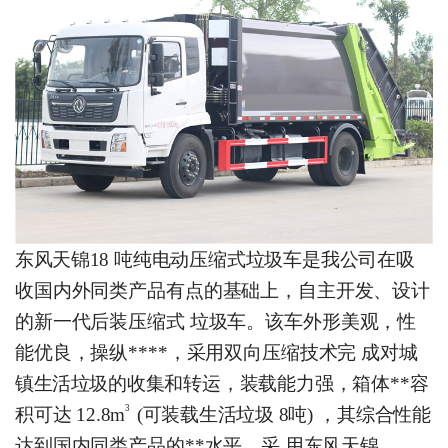
东
风
天锦
18 吨纯电动压缩式垃圾车是
我
公司在吸
收国内外同类产品有点的基础上，自主开发、设计
的新一代后装压缩式
垃
圾车。该车外形美观，性
能优良，操纵****，采用双向压缩技术完
成对城
镇生活垃圾
的
收集和转运，装载能力强，箱体**容
3
积可达 12.8m
(可装载生活垃圾 8
吨) ，其综合性能
达到国内同类产品的**水平。采
用东风天锦