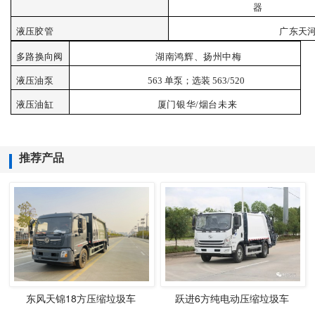
器
液压胶
管
广
东天
多
路换向阀
湖
南鸿辉、扬州中梅
液压油
泵
5
63 单泵；选装 563/520
液压油
缸
厦门银华
/烟台未
来
推荐产品
东风天锦18方压缩垃圾车
跃进6方纯电动压缩垃圾车