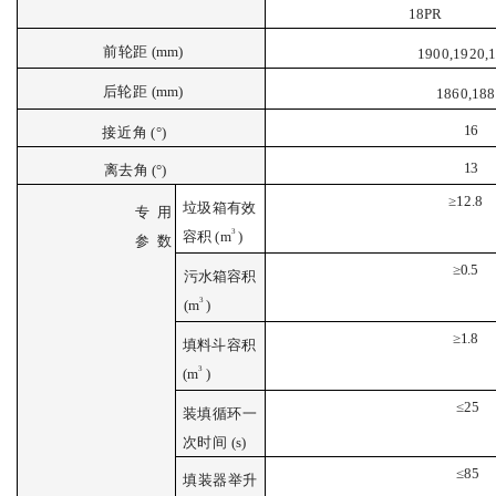
18
PR
前
轮距
(
mm
)
190
0,1920,
后
轮距
(
mm
)
1860,188
1
6
接
近角
(°)
1
3
离去角
(°)
≥
12.8
垃圾
箱
有效
专
用
3
容积
(
m
)
参
数
≥
0.5
污
水
箱容积
3
(
m
)
≥
1.8
填料斗容积
3
(
m
)
≤
25
装填循环一
次时间
(
s
)
≤
85
填
装器举升