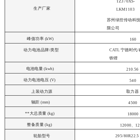
TZ
3
70
XS
-
生
产厂家
LKM
1103
苏州绿控传动科
限公司
峰
值功率
(
kW
)
1
60
动
力电池品牌
/类型
CATL
宁
德时代
铁锂
电
池电量
(
kwh
)
210.5
6
动
力电池电压
(
V
)
540
上装动力
源
取
力器
轴距
(
mm
)
4
500
**
大总质量
(
kg
)
18000
整
备质量
(
kg
)
12
0
00、12
轮
胎型号
2
9
5/80
R
22.5