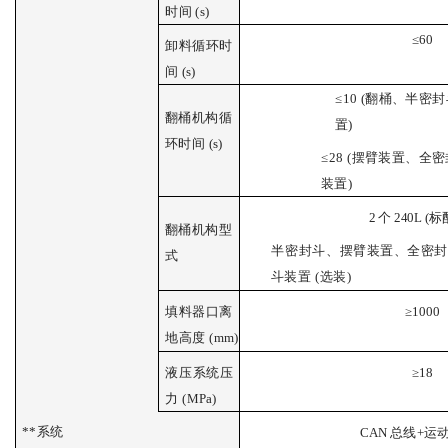
时间
(
s
)
≤
60
卸
料循环时
间
(
s
)
≤
10 (翻桶、半密
翻
桶机构循
置)
环时间
(
s
)
≤2
8 (摆臂装置、全
装置)
2 个 240
L
(标
翻桶机构型
半
密
封斗、摆臂装置、全密封
式
斗装置
(选装)
填
料器口离
≥
1000
地高度
(
mm
)
液
压系统压
≥
18
力
(
MPa
)
**系统
CAN
总线
+运动