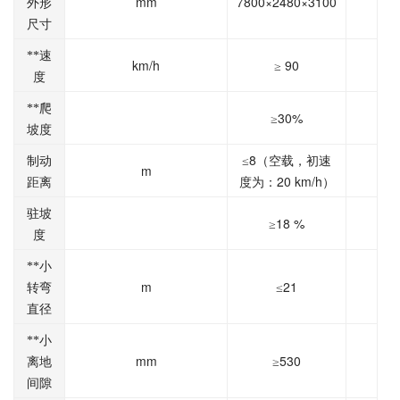
mm
7800×2480×3100
外形
尺寸
**速
km/h
90
≥
度
**爬
30%
≥
坡度
8
制动
≤
（空载，初速
m
20 km/h
距离
度为：
）
驻坡
18 %
≥
度
**小
m
21
转弯
≤
直径
**小
mm
530
离地
≥
间隙