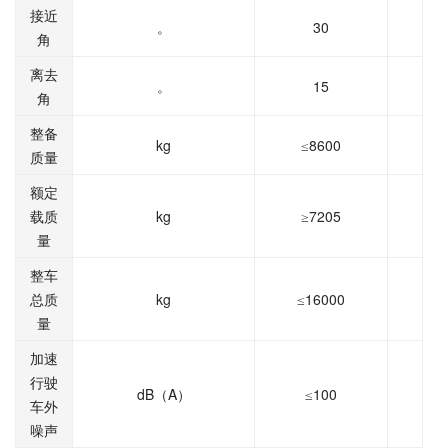
接近
30
。
角
离去
15
。
角
整备
kg
8600
≤
质量
额定
kg
7205
载质
≥
量
整车
kg
16000
总质
≤
量
加速
行驶
dB
A
100
（
）
≤
车外
噪声