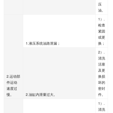
压
油。
1
.
）
检查
紧固
或更
1.
液压系统油路泄漏；
换；
2
.
）
清洗
活塞
及更
2.
运动部
换损
件运动
坏的
速度过
密封
2.
慢。
油缸内泄量过大。
件。
1
.
）
清洗