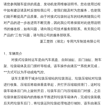
请您参阅随车提供的底盘、发动机使用维修说明书。您在使用过程
中如有建议请及时反馈给我公司，使我们能及时为您服务，也使我
们能不断提高产品质量。由于对接式垃圾转运车的结构将随我公司
对产品的进一步改进而不断完善，因此我公司将保留对此使用说明
书的修改权，如有问题，请向我公司技术服务部联系。有关我公司
产品的“三包”问题，请与我公司的服务部联系。
厦工楚胜（湖北）专用汽车制造有限公司
1
、车辆简介
对接式垃圾转运车是由汽车底盘、自卸油缸、后门油缸、附车
架、垃圾箱体及后门摆杆等组成。该车操作由液压**系统来完成，
**方式可以为手动或电气控。
该车主要用于城乡垃圾压缩站的垃圾清运。垃圾压缩站对垃圾
进行收集、压缩后将箱体垂直举起，并打开压缩箱排泄门，这时垃
圾车箱体后门向上旋转开启，垃圾车后门与压缩箱后门对接，之后
垃圾块被压缩箱内的推板水平推进到垃圾车箱体内，完成垃圾装载
后关闭垃圾车后门，将垃圾运到垃圾处理地进行倾卸。该车由液压