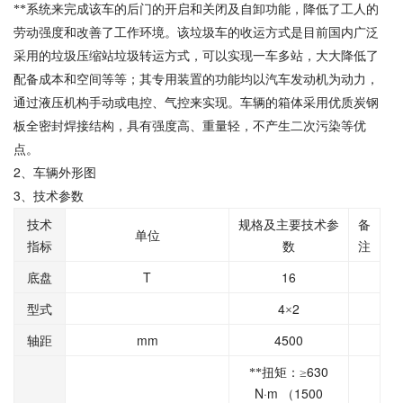
**系统来完成该车的后门的开启和关闭及自卸功能，降低了工人的
劳动强度和改善了工作环境。该垃圾车的收运方式是目前国内广泛
采用的垃圾压缩站垃圾转运方式，可以实现一车多站，大大降低了
配备成本和空间等等；其专用装置的功能均以汽车发动机为动力，
通过液压机构手动或电控、气控来实现。车辆的箱体采用优质炭钢
板全密封焊接结构，具有强度高、重量轻，不产生二次污染等优
点。
2
、车辆外形图
3
、技术参数
技术
规格及主要技术参
备
单位
指标
数
注
T
16
底盘
4
2
型式
×
mm
4500
轴距
630
**扭矩：≥
N·m
1500
（