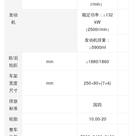
r/min
）
132
发动
额定功率：≥
kW
机
2500r/min
（
）
发动机排量：
5900ml
≥
/
前
后
mm
1880/1860
≥
轮距
车架
mm
250×80×(7+4)
宽度
尺寸
排放
国四
标准
10.00-20
轮胎
整车