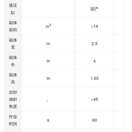
液压
国产
缸
箱体
3
14
m
≥
容积
箱体
m
2.5
宽
箱体
m
4
长
箱体
m
1.65
高
自卸
45
倾斜
。
≥
角度
作业
s
60
时间