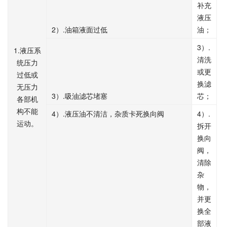
补充
液压
2
.
）
油箱液面过低
油；
3
.
）
1.
液压系
清洗
统压力
或更
过低或
换滤
无压力
3
.
）
吸油滤芯堵塞
芯；
各部机
构不能
4
.
4
.
）
液压油不清洁，杂质卡死换向阀
）
运动。
拆开
换向
阀，
清除
杂
物，
并更
换全
部液