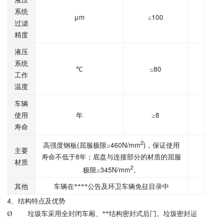
液压
系统
μm
100
≤
过滤
精度
液压
系统
80
℃
≤
工作
温度
车辆
8
使用
年
≥
寿命
2
(
460N/mm
)
高强度钢板
屈服极限≥
，保证使用
主要
8
寿命不低于
年；底盘与连接部分的材质的屈服
材质
2
345N/mm
极限≥
。
其他
车辆在****公告及环卫车辆免征目录中
4
、结构特点及优势
Ø
垃圾车采用全封闭车厢、**结构密封式后门。垃圾密封运