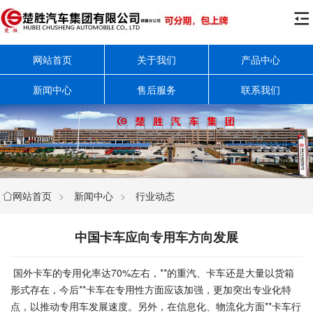

网站首页
关于我们
产品中心
新闻中心
售后服务
联系我们
网站首页
>
新闻中心
>
行业动态

中国卡车应向专用车方向发展
国外卡车的专用化率达70%左右，**的重汽、卡车还是大量以货箱
形式存在，今后**卡车在专用性方面应该加强，更加突出专业化特
点，以推动专用车发展速度。另外，在信息化、物流化方面**卡车行