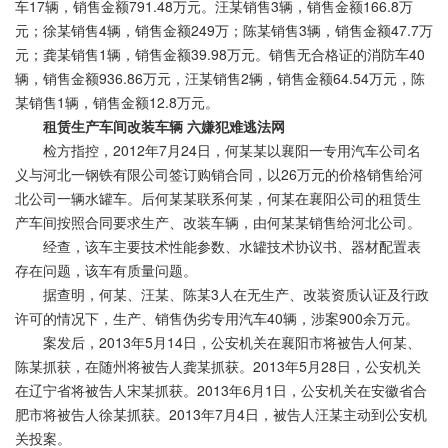
车17辆，销售金额791.48万元。汪某销售3辆，销售金额166.8万
元；徐某销售4辆，销售金额249万；陈某销售3辆，销售金额47.7万
元；龚某销售1辆，销售金额39.98万元。销售无合格证的消防车40
辆，销售金额936.86万元，汪某销售2辆，销售金额64.54万元，陈
某销售1辆，销售金额12.8万元。
租赁生产车间改装车辆 六嫌犯难逃法网
检方指控，2012年7月24日，何某某以襄阳一专用汽车公司名
义与河北一钢铁有限公司签订购销合同，以26万元的价格销售给河
北公司一辆水罐车。后何某某联系何某，何某在襄阳公司的租赁生
产车间按照合同要求生产、改装车辆，由何某某销售给河北公司。
经查，该车主要技术性能参数、水罐技术协议书、器材配置表
存在问题，该车有质量问题。
据查明，何某、汪某、陈某3人在无生产、改装资质认证及行政
许可的情况下，生产、销售伪劣专用汽车40辆，涉案900余万元。
案发后，2013年5月14日，公安机关在襄阳市将被告人何某、
陈某抓获，在随州将被告人龚某抓获。2013年5月28日，公安机关
在辽宁省将被告人宋某抓获。2013年6月1日，公安机关在安徽省合
肥市将被告人徐某抓获。2013年7月4日，被告人汪某主动到公安机
关投案。