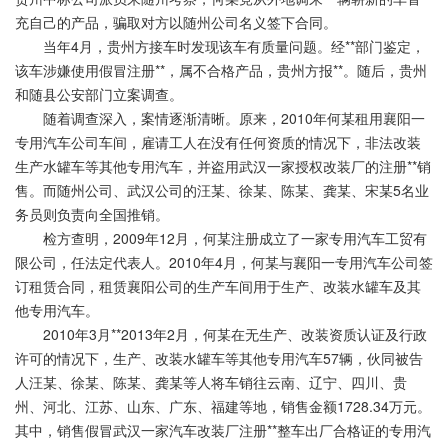
充自己的产品，骗取对方以随州公司名义签下合同。
当年4月，贵州方接车时发现该车有质量问题。经**部门鉴定，
该车涉嫌使用假冒注册**，属不合格产品，贵州方报**。随后，贵州
和随县公安部门立案调查。
随着调查深入，案情逐渐清晰。原来，2010年何某租用襄阳一
专用汽车公司车间，雇请工人在没有任何资质的情况下，非法改装
生产水罐车等其他专用汽车，并盗用武汉一家授权改装厂的注册**销
售。而随州公司、武汉公司的汪某、徐某、陈某、龚某、宋某5名业
务员则负责向全国推销。
检方查明，2009年12月，何某注册成立了一家专用汽车工贸有
限公司，任法定代表人。2010年4月，何某与襄阳一专用汽车公司签
订租赁合同，租赁襄阳公司的生产车间用于生产、改装水罐车及其
他专用汽车。
2010年3月**2013年2月，何某在无生产、改装资质认证及行政
许可的情况下，生产、改装水罐车等其他专用汽车57辆，伙同被告
人汪某、徐某、陈某、龚某等人将车销往云南、辽宁、四川、贵
州、河北、江苏、山东、广东、福建等地，销售金额1728.34万元。
其中，销售假冒武汉一家汽车改装厂注册**整车出厂合格证的专用汽