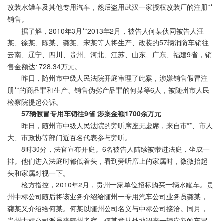
改装水罐车及其他专用汽车，然后盗用武汉一家授权改装厂的注册**
销售。
据了解，2010年3月**2013年2月，被告人何某伙同被告人汪
某、徐某、陈某、龚某、宋某等人将生产、改装的57辆消防车销往
云南、辽宁、四川、贵州、河北、江苏、山东、广东、福建9省，销
售金额达1728.34万元。
昨日，随州市中级人民法院开庭审理了此案，涉嫌销售假冒注
册**的商品罪和生产、销售伪劣产品罪的何某等6人，被随州市人民
检察院提起公诉。
57辆假冒专用车销往9省 涉案金额1700余万元
昨日，随州市中级人民法院的旁听席座无虚席，来自市**、市人
大、市政协等部门近百名代表参与旁听。
8时30分，法官宣布开庭。6名被告人陆续被带进法庭，坐成一
排。他们进入法庭时都低着头，看到旁听席上的家属时，微微抬起
头和家属对视一下。
检方指控，2010年2月，贵州一家单位招标购买一辆水罐车。贵
州中标公司随后将该业务介绍给随州一专用汽车公司业务员龚某，
龚某又介绍给何某。何某以随州公司名义与中标公司接洽。同月，
贵州中标公司派员来随州考察，何某竟从外地调来一辆崭新的车冒