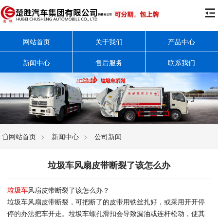

网站首页
关于我们
产品中心
新闻中心
售后服务
联系我们
网站首页
>
新闻中心
>
公司新闻

垃圾车风扇皮带断裂了该怎么办
垃圾车
风扇皮带断裂了该怎么办？
垃圾车风扇皮带断裂，可把断了的皮带用铁丝扎好，或采用开开停
停的办法把车开走。垃圾车螺孔滑扣会导致漏油或连杆松动，使其