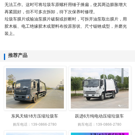
无法工作。这时可将垃圾车原螺杆用锤子捶扁，使其两边膨胀增大
再紧固好，但不可多次拆卸，待下次保养时修理。
垃圾车膜片或输油泵膜片破裂或折断时，可拆开油泵取出膜片，用
胶木板、电工绝缘胶木或塑料布按原形状、尺寸锯锉成型，并磨光
装上。
推荐产品
东风天锦18方压缩垃圾车
跃进6方纯电动压缩垃圾车
购车电话：139-0866-2780
购车电话：139-0866-2780