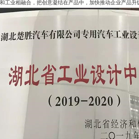
和工业相融合，把创意凝结在产品中，加快推动企业产品升