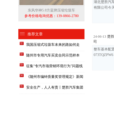
湖北楚胜汽车
有限公司今天 
东风华神5.8方蓝牌压缩垃圾车
参考价格电询优惠：139-0866-2780
推荐文章
楚胜
24-06-13
司
1
我国压缩式垃圾车未来的路如何走
整车基本配置
2
073TQZPW
随州市专用汽车买卖合同示范样本
3
征集“专汽市场营销环境行为”问题线
索的公告
4
《随州市编钟质量奖管理规定》新闻
发布会召开
5
安全生产，人人有责丨楚胜汽车集团
开展“安全生产月”活动