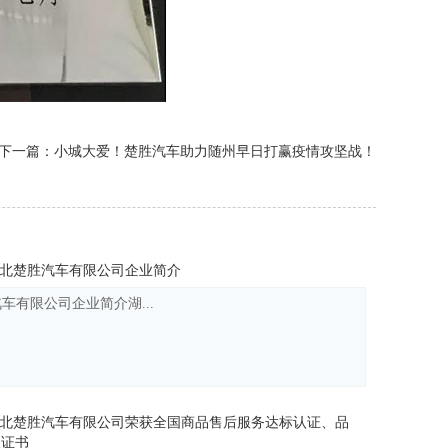
下一篇：小城大爱！楚胜汽车助力随州早日打赢疫情攻坚战！
北楚胜汽车有限公司企业简介
车有限公司企业简介湖...
北楚胜汽车有限公司荣获全国商品售后服务达标认证、品
级证书