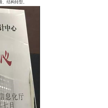
级、结构转型。