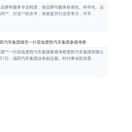
司品牌和服务专业程度，使品牌与服务标准化、科学化，达
内**、行业**的水平，有效提升行业竞争力，中车...
田汽车集团领导一行莅临楚胜汽车集团参观考察
团**一行莅临楚胜汽车集团参观考察楚胜汽车集团有限公
7月7日，福田汽车集团业务副总裁、时代事业部党委...