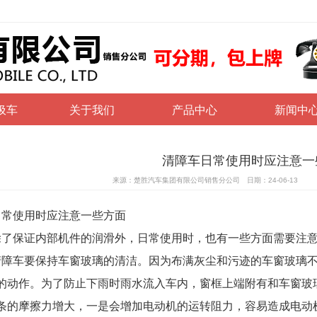
圾车
关于我们
产品中心
新闻中
清障车日常使用时应注意一
来源：楚胜汽车集团有限公司销售分公司 日期：24-06-13
日常使用时应注意一些方面
保证内部机件的润滑外，日常使用时，也有一些方面需要注
障车要保持车窗玻璃的清洁。因为布满灰尘和污迹的车窗玻璃不
的动作。为了防止下雨时雨水流入车内，窗框上端附有和车窗玻
条的摩擦力增大，一是会增加电动机的运转阻力，容易造成电动