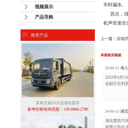
车时漏水。
视频展示
其次，清障
产品导购
机声音发生
推荐产品
上一篇：压缩
本类相关阅读
省人
24-06-13
2022年6
会副主任刘宏
东风天锦18方压缩垃圾车
参考价格电询优惠：139-0866-2780
湖北
24-06-13
湖北楚胜汽车
有限公司今天 