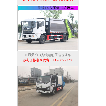
东风天锦14方纯电动压缩垃圾车
参考价格电询优惠：139-0866-2780