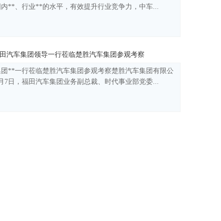
内**、行业**的水平，有效提升行业竞争力，中车...
田汽车集团领导一行莅临楚胜汽车集团参观考察
团**一行莅临楚胜汽车集团参观考察楚胜汽车集团有限公
7月7日，福田汽车集团业务副总裁、时代事业部党委...