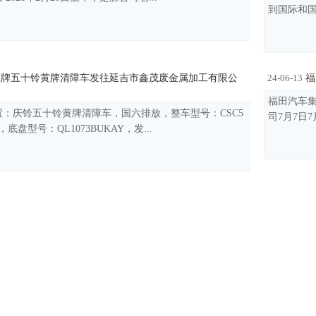
到国际和国
牌五十铃黄牌清障车发往延吉市鑫茂废金属加工有限公
福
24-06-13
福田汽车集
：庆铃五十铃黄牌清障车，国六排放，整车型号：CSC5
司7月7日
6，底盘型号：QL1073BUKAY，发...