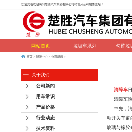
欢迎光临
欢迎访问楚胜汽车集团有限公司销售分公司销售主站！
网站首页
垃圾车系列
勾臂垃
首页
>
新闻中心
>
公司新闻
>
购车流程
联系我们
关于我们
公司新闻
清障车
用车常识
清障车除了
产品价格
**先，清
行业动态
动开关车窗
玻璃与橡胶
技术资料