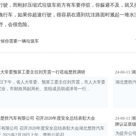
行驶，而刚好压缩式垃圾车前方有车要停驻，你躲避不及，就又
晚行车，如果你超速行驶，很容易在遇到坑洼路面时溅起一堆水
野，会很危险。
时候你需要一辆垃圾车
大常委预算工委主任刘芳震一行莅临楚胜调研
湖
24-06-13
月14日下午，省人大常委、预算工委主任刘芳震，市人大常委
湖北楚胜汽
业，市财政局副局长、党组成员胡成泽等一行...
楚胜汽车有限公司 召开2020年度安全总结表彰大会
湖
24-06-13
牌认证星
有限公司 召开2020年度安全总结表彰大会湖北楚胜汽车
为提升公
2021年2月28日上午，楚胜公司召...