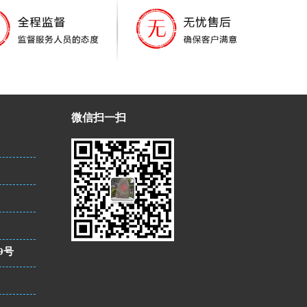
微信扫一扫
9号