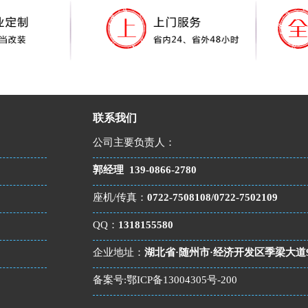
联系我们
公司主要负责人：
郭经理
139-0866-2780
座机/传真：
0722-7508108/0722-7502109
QQ：
1318155580
企业地址：
湖北省·随州市·经济开发区季梁大道
备案号:
鄂ICP备13004305号-200