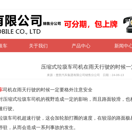
圾车
关于我们
产品中心
新闻中
压缩式垃圾车司机在雨天行驶的时候一
来源：楚胜汽车集团有限公司销售分公司 日期：24-06-13
车
司机在雨天行驶的时候一定要格外注意安全
对压缩式垃圾车司机的视野造成一定的影响，而且路面较滑，也
速行驶。
垃圾车司机超速行驶，这会加轮胎打圈的速度，在较湿的路面极
停驻，从而会造成一系列事故的发生。