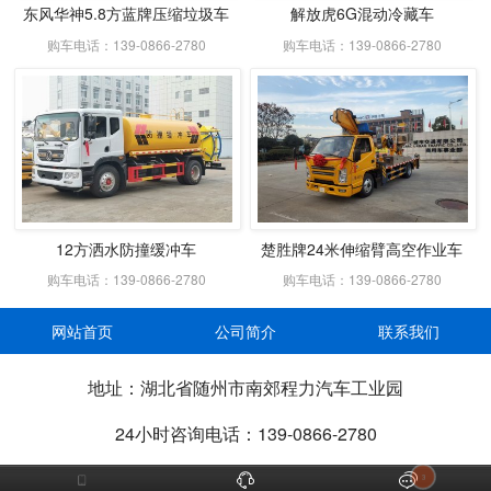
东风华神5.8方蓝牌压缩垃圾车
解放虎6G混动冷藏车
购车电话：139-0866-2780
购车电话：139-0866-2780
12方洒水防撞缓冲车
楚胜牌24米伸缩臂高空作业车
购车电话：139-0866-2780
购车电话：139-0866-2780
网站首页
公司简介
联系我们
地址：湖北省随州市南郊程力汽车工业园
24小时咨询电话：139-0866-2780



3