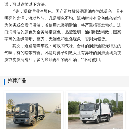
话，可以遵循以下方法。
**先，观察润滑油颜色。国产正牌散装润滑油多为浅蓝色，具有
明亮的光泽，流动均匀。凡是颜色不均、流动时带有异色线条者均
为伪劣或变质润滑油，若使用此类润滑油，将严重损害发动机。进
口润滑油的颜色为金黄略带蓝色，品莹透明，油桶制造精致，图案
字码的边缘清晰、整齐，无漏色和重叠现象，否则为假货。
其次，道路清障车说：可以闻气味。合格的润滑油应无特别的
气味，有的略带芳香。凡是对鼻子刺激大且有异味的润滑油均为变
质或劣质润滑油，多为废油再生的再生油，**不可使用。
推荐产品