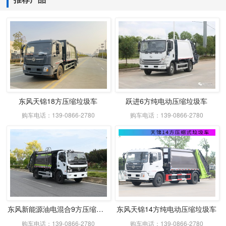
东风天锦18方压缩垃圾车
跃进6方纯电动压缩垃圾车
购车电话：139-0866-2780
购车电话：139-0866-2780
东风新能源油电混合9方压缩式垃圾车
东风天锦14方纯电动压缩垃圾车
购车电话：139-0866-2780
购车电话：139-0866-2780