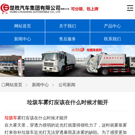

网站首页
关于我们
产品中心
新闻中心
售后服务
联系我们
网站首页
>
新闻中心
>
公司新闻

垃圾车雾灯应该在什么时候才能开
垃圾车
雾灯应该在什么时候才能开
在大雾天里，穿透力很弱的近光灯就显得很吃力了，这时就要靠雾
灯来弥补垃圾车近光灯无法穿透暴雨及浓雾的缺陷。为了感受更加