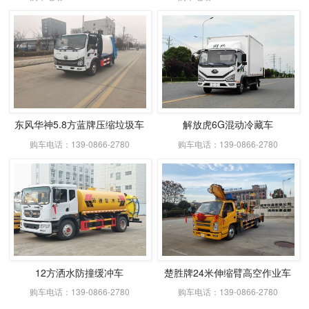
东风华神5.8方蓝牌压缩垃圾车
解放虎6G混动冷藏车
购车电话：139-0866-2780
购车电话：139-0866-2780
12方洒水防撞缓冲车
楚胜牌24米伸缩臂高空作业车
购车电话：139-0866-2780
购车电话：139-0866-2780