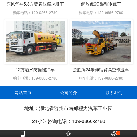
东风华神5.8方蓝牌压缩垃圾车
解放虎6G混动冷藏车
购车电话：139-0866-2780
购车电话：139-0866-2780
12方洒水防撞缓冲车
楚胜牌24米伸缩臂高空作业车
购车电话：139-0866-2780
购车电话：139-0866-2780
网站首页
公司简介
联系我们
地址：湖北省随州市南郊程力汽车工业园
24小时咨询电话：139-0866-2780



2