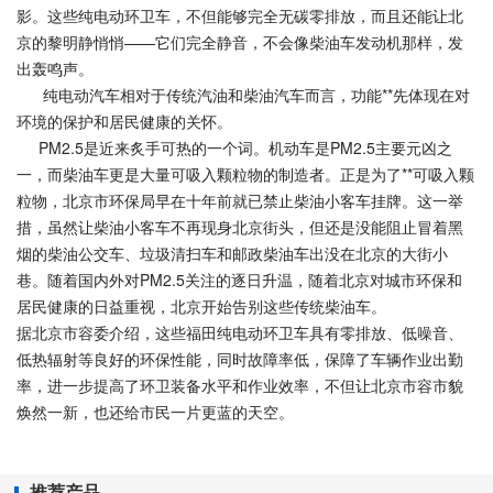
影。这些纯电动环卫车，不但能够完全无碳零排放，而且还能让北
京的黎明静悄悄——它们完全静音，不会像柴油车发动机那样，发
出轰鸣声。
纯电动汽车相对于传统汽油和柴油汽车而言，功能**先体现在对
环境的保护和居民健康的关怀。
PM2.5是近来炙手可热的一个词。机动车是PM2.5主要元凶之
一，而柴油车更是大量可吸入颗粒物的制造者。正是为了**可吸入颗
粒物，北京市环保局早在十年前就已禁止柴油小客车挂牌。这一举
措，虽然让柴油小客车不再现身北京街头，但还是没能阻止冒着黑
烟的柴油公交车、垃圾清扫车和邮政柴油车出没在北京的大街小
巷。随着国内外对PM2.5关注的逐日升温，随着北京对城市环保和
居民健康的日益重视，北京开始告别这些传统柴油车。
据北京市容委介绍，这些福田纯电动环卫车具有零排放、低噪音、
低热辐射等良好的环保性能，同时故障率低，保障了车辆作业出勤
率，进一步提高了环卫装备水平和作业效率，不但让北京市容市貌
焕然一新，也还给市民一片更蓝的天空。
推荐产品