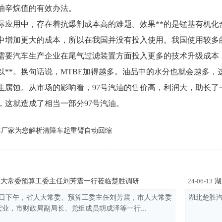
油辛烷值的有效办法。
际应用中，存在着抗爆剂成本高的难题。效果**的是锰基有机化合
中增加更大的成本，所以在我国并没有投入使用。我国使用较多的
需要汽车生产企业在尾气过滤装置方面投入更多的技术升级成本
以**。换句话说，MTBE加得越多。油品中的水分也就会越多
生腐蚀。从市场的影响看，97号汽油的售价高，利润大，助长
，这就造成了相当一部分97号汽油。
车厂家为您解析清障车起重臂自动回缩
大常委预算工委主任刘芳震一行莅临楚胜调研
湖
24-06-13
月14日下午，省人大常委、预算工委主任刘芳震，市人大常委
湖北楚胜汽
业，市财政局副局长、党组成员胡成泽等一行...