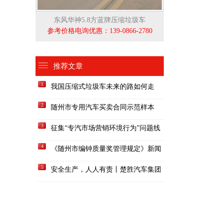
东风华神5.8方蓝牌压缩垃圾车
参考价格电询优惠：139-0866-2780
推荐文章
1
我国压缩式垃圾车未来的路如何走
2
随州市专用汽车买卖合同示范样本
3
征集“专汽市场营销环境行为”问题线
索的公告
4
《随州市编钟质量奖管理规定》新闻
发布会召开
5
安全生产，人人有责丨楚胜汽车集团
开展“安全生产月”活动