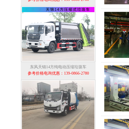
东风天锦14方纯电动压缩垃圾车
参考价格电询优惠：139-0866-2780