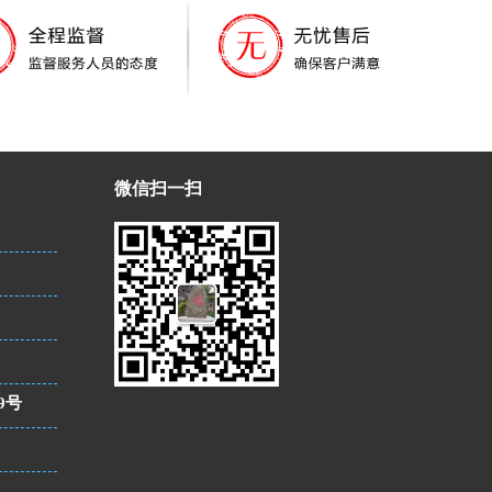
微信扫一扫
9号