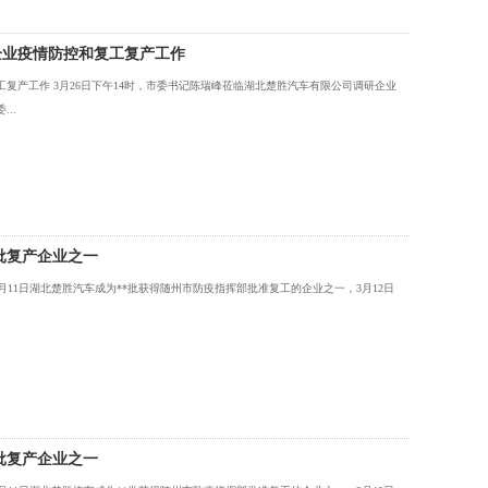
企业疫情防控和复工复产工作
复产工作 3月26日下午14时，市委书记陈瑞峰莅临湖北楚胜汽车有限公司调研企业
..
批复产企业之一
月11日湖北楚胜汽车成为**批获得随州市防疫指挥部批准复工的企业之一，3月12日
批复产企业之一