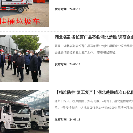
发布时间：24-06-13
湖北省副省长曹广晶莅临湖北楚胜 调研企
要闻：湖北省副省长曹广晶莅临湖北楚胜 调研企业疫情防控
企业疫情防控和复工复产工作。 市委书记陈瑞...
发布时间：24-06-13
【精准防控 复工复产】湖北楚胜瞄准15亿
随州日报讯。机声隆隆，焊花飞溅。4月2日，湖北楚胜罐
单。 “受疫情影响，这批出口订单从**初的300台压缩**现在的
发布时间：24-06-13