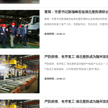
要闻：市委书记陈瑞峰莅临湖北楚胜调研
要闻：市委书记陈瑞峰莅临湖北楚胜调研企业疫情防控和复工
疫情防控和复工复产工作。市委副书记、市长克克，市委常委.
发布时间：24-06-13
严防疫情、有序复工 湖北楚胜成为随州首
严防疫情、有序复工 湖北楚胜成为随州**批复产企业之一 3
**批员工陆续返岗，公司将按照“防疫复工要求”逐步...
发布时间：24-06-13
严防疫情、有序复工 湖北楚胜成为随州首