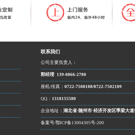
联系我们
公司主要负责人：
郭经理
139-0866-2780
座机/传真：
0722-7508108/0722-7502109
QQ：
1318155580
企业地址：
湖北省·随州市·经济开发区季梁大道
备案号:
鄂ICP备13004305号-200