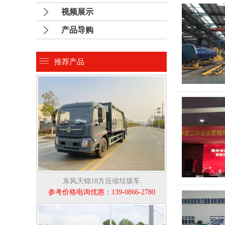
视频展示
产品导购
推荐产品
东风天锦18方压缩垃圾车
参考价格电询优惠：139-0866-2780