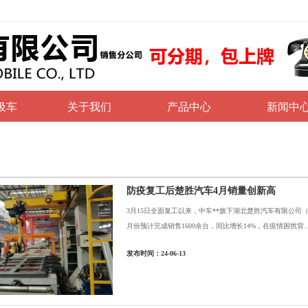
圾车
关于我们
产品中心
新闻中
防疫复工后楚胜汽车4月销量创新高
3月15日全面复工以来，中车**旗下湖北楚胜汽车有限公司（
月份预计完成销售1600余台，同比增长14%，在疫情困扰背..
发布时间：24-06-13